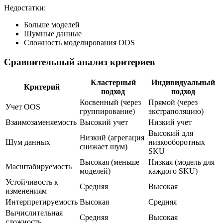
Недостатки:
Больше моделей
Шумные данные
Сложность моделирования OOS
Сравнительный анализ критериев
Кластерный
Индивидуальный
Критерий
подход
подход
Косвенный (через
Прямой (через
Учет OOS
группирование)
экстраполяцию)
Взаимозаменяемость
Высокий учет
Низкий учет
Высокий для
Низкий (агрегация
Шум данных
низкооборотных
снижает шум)
SKU
Высокая (меньше
Низкая (модель для
Масштабируемость
моделей)
каждого SKU)
Устойчивость к
Средняя
Высокая
изменениям
Интерпретируемость
Высокая
Средняя
Вычислительная
Средняя
Высокая
сложность